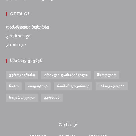
GTTV.GE
დამატებითი რესურსი
geotimes.ge
gtradio.ge
ᲮᲨᲘᲠᲐᲓ ᲔᲫᲔᲑᲔᲜ
ᲔᲕᲠᲝᲙᲐᲕᲨᲘᲠᲘ
ᲘᲠᲐᲙᲚᲘ ᲦᲐᲠᲘᲑᲐᲨᲕᲘᲚᲘ
ᲛᲡᲝᲤᲚᲘᲝ
ᲜᲐᲢᲝ
ᲞᲝᲚᲘᲢᲘᲙᲐ
ᲠᲝᲛᲐᲜ ᲒᲝᲪᲘᲠᲘᲫᲔ
ᲡᲐᲖᲝᲒᲐᲓᲝᲔᲑᲐ
ᲡᲐᲥᲐᲠᲗᲕᲔᲚᲝ
ᲣᲙᲠᲐᲘᲜᲐ
© gttv.ge