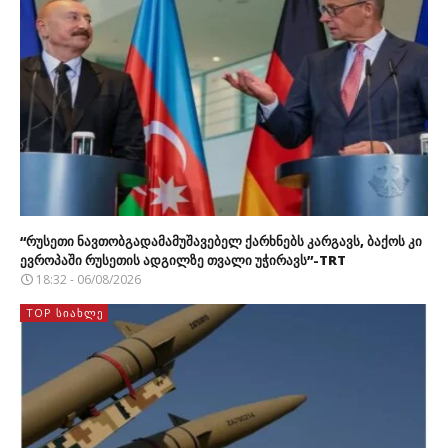
“რუსეთი ნავთობგადამამუშავებელ ქარხნებს კარგავს, ბაქოს კი
ევროპაში რუსეთის ადგილზე თვალი უჭირავს”-TRT
18:32 - 06/08/2026
TOP ᲡᲘᲐᲮᲚᲔ