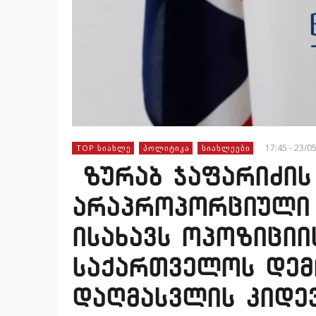
17:45 - 23/0
TOP ᲡᲘᲐᲮᲚᲔ
ᲞᲝᲚᲘᲢᲘᲙᲐ
ᲡᲘᲐᲮᲚᲔᲔᲑᲘ
ზურაბ ჯაფარიძის
არაპროპორციული 
ისახავს ოპოზიციის
საქართველოს დე
დაღმასვლის კიდე