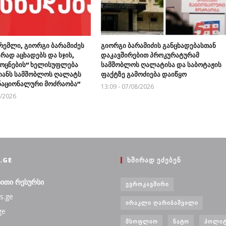
რემლი, გიორგი ბარამიძეს
გიორგი ბარამიძის განცხადებასთან
რად აცხადებს და სჯის,
დაკავშირებით პროკურატურამ
ოცნების“ ხელისუფლება
სამშობლოს ღალატისა და საბოტაჟის
მიანს სამშობლოს ღალატს
ფაქტზე გამოძიება დაიწყო
“ნაციონალური მოძრაობა”
13:09 - 07/08/2026
8/2026
.GE
ᲮᲨᲘᲠᲐᲓ ᲔᲫᲔᲑᲔᲜ
ბითი რესურსი
ᲔᲕᲠᲝᲙᲐᲕᲨᲘᲠᲘ
s.ge
ᲘᲠᲐᲙᲚᲘ ᲦᲐᲠᲘᲑᲐᲨᲕᲘᲚᲘ
ge
ᲛᲡᲝᲤᲚᲘᲝ
ᲜᲐᲢᲝ
ᲞᲝᲚᲘᲢ