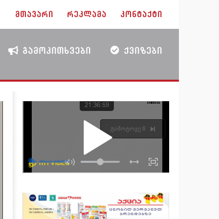
ᲛᲗᲐᲕᲐᲠᲘ
ᲠᲔᲙᲚᲐᲛᲐ
ᲙᲝᲜᲢᲐᲥᲢᲘ
ᲒᲐᲛᲝᲙᲘᲗᲮᲕᲔᲑᲘ
ᲥᲕᲘᲖᲔᲑᲘ