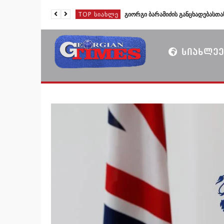
TOP ᲡᲘᲐᲮᲚᲔ
TOP ᲡᲘᲐᲮᲚᲔ
TOP ᲡᲘᲐᲮᲚᲔ
ᲡᲘᲐᲮᲚᲔᲔ
TOP ᲡᲘᲐᲮᲚᲔ