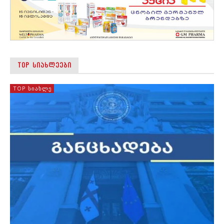
TOP ᲡᲘᲐᲮᲚᲔᲔᲑᲘ
TOP ᲡᲘᲐᲮᲚᲔ