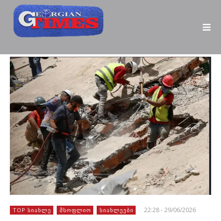
22:28 - 29/06/2026
TOP ᲡᲘᲐᲮᲚᲔ
ᲛᲡᲝᲤᲚᲘᲝ
ᲡᲘᲐᲮᲚᲔᲔᲑᲘ