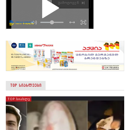
TOP ᲡᲘᲐᲮᲚᲔᲔᲑᲘ
TOP ᲡᲘᲐᲮᲚᲔ