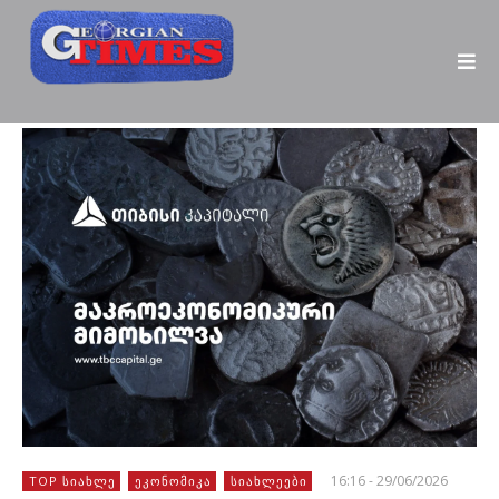
16:16 - 29/06/2026
TOP ᲡᲘᲐᲮᲚᲔ
ᲔᲙᲝᲜᲝᲛᲘᲙᲐ
ᲡᲘᲐᲮᲚᲔᲔᲑᲘ