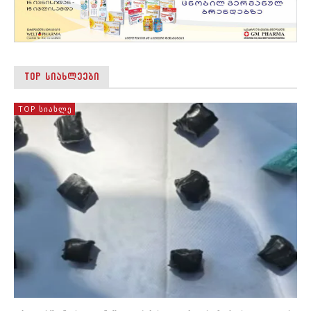
TOP ᲡᲘᲐᲮᲚᲔᲔᲑᲘ
TOP ᲡᲘᲐᲮᲚᲔ