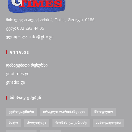
მის: ლევან ალექსიძის 4, Tbilisi, Georgia, 0186
ტელ: 032 293 44 05
ელ-ფოსტა: info@gttv.ge
GTTV.GE
დამატებითი რესურსი
geotimes.ge
gtradio.ge
ᲮᲨᲘᲠᲐᲓ ᲔᲫᲔᲑᲔᲜ
ᲔᲕᲠᲝᲙᲐᲕᲨᲘᲠᲘ
ᲘᲠᲐᲙᲚᲘ ᲦᲐᲠᲘᲑᲐᲨᲕᲘᲚᲘ
ᲛᲡᲝᲤᲚᲘᲝ
ᲜᲐᲢᲝ
ᲞᲝᲚᲘᲢᲘᲙᲐ
ᲠᲝᲛᲐᲜ ᲒᲝᲪᲘᲠᲘᲫᲔ
ᲡᲐᲖᲝᲒᲐᲓᲝᲔᲑᲐ