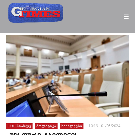
10:19 - 01/05/2024
TOP ᲡᲘᲐᲮᲚᲔ
ᲞᲝᲚᲘᲢᲘᲙᲐ
ᲡᲘᲐᲮᲚᲔᲔᲑᲘ