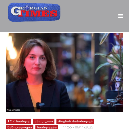
TOP ᲡᲘᲐᲮᲚᲔ
ᲛᲡᲝᲤᲚᲘᲝ
ᲞᲠᲔᲡᲘᲡ ᲛᲘᲛᲝᲮᲘᲚᲕᲐ
11:55 - 06/11/2025
ᲡᲐᲖᲝᲒᲐᲓᲝᲔᲑᲐ
ᲡᲘᲐᲮᲚᲔᲔᲑᲘ