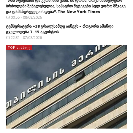
“ომი რუსეთისა და უკრაინის ცაში: იმ დროს, როცა სახმელეთო
ბრძოლები შენელებულია, საჰაერო შეტევები სულ უფრო მწვავე
და დამანგრეველი ხდება”-The New York Times
00:55 - 08/08/2026
ტემპერატურა +38 გრადუსამდე აიწევს – როგორი ამინდი
გველოდება 7–15 აგვისტოს
22:31 - 07/08/2026
TOP ᲡᲘᲐᲮᲚᲔ