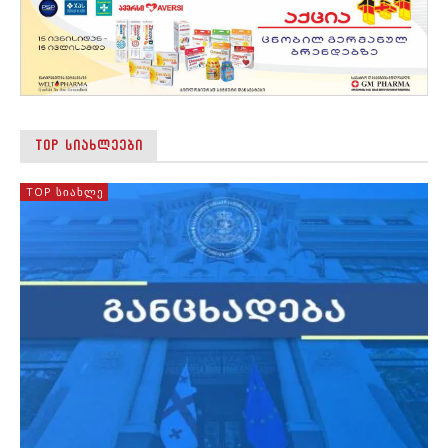
TOP ᲡᲘᲐᲮᲚᲔᲔᲑᲘ
TOP ᲡᲘᲐᲮᲚᲔ