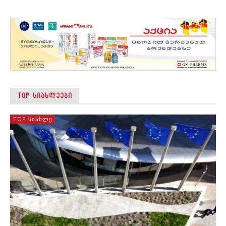
TOP ᲡᲘᲐᲮᲚᲔᲔᲑᲘ
TOP ᲡᲘᲐᲮᲚᲔ