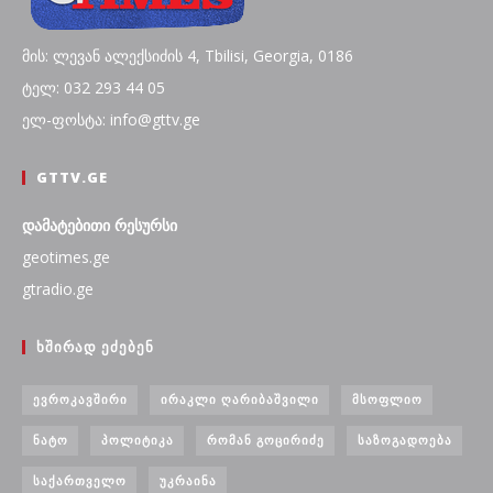
მის: ლევან ალექსიძის 4, Tbilisi, Georgia, 0186
ტელ: 032 293 44 05
ელ-ფოსტა: info@gttv.ge
GTTV.GE
დამატებითი რესურსი
geotimes.ge
gtradio.ge
ᲮᲨᲘᲠᲐᲓ ᲔᲫᲔᲑᲔᲜ
ᲔᲕᲠᲝᲙᲐᲕᲨᲘᲠᲘ
ᲘᲠᲐᲙᲚᲘ ᲦᲐᲠᲘᲑᲐᲨᲕᲘᲚᲘ
ᲛᲡᲝᲤᲚᲘᲝ
ᲜᲐᲢᲝ
ᲞᲝᲚᲘᲢᲘᲙᲐ
ᲠᲝᲛᲐᲜ ᲒᲝᲪᲘᲠᲘᲫᲔ
ᲡᲐᲖᲝᲒᲐᲓᲝᲔᲑᲐ
ᲡᲐᲥᲐᲠᲗᲕᲔᲚᲝ
ᲣᲙᲠᲐᲘᲜᲐ