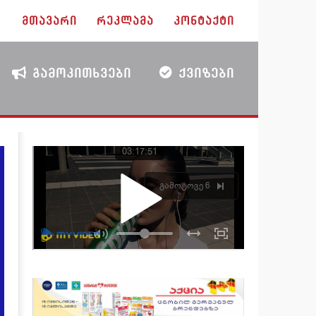
ᲛᲗᲐᲕᲐᲠᲘ
ᲠᲔᲙᲚᲐᲛᲐ
ᲙᲝᲜᲢᲐᲥᲢᲘ
ᲒᲐᲛᲝᲙᲘᲗᲮᲕᲔᲑᲘ
ᲥᲕᲘᲖᲔᲑᲘ