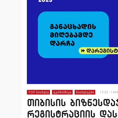
13:32 - 14/
TOP ᲡᲘᲐᲮᲚᲔ
ᲔᲙᲝᲜᲝᲛᲘᲙᲐ
ᲡᲘᲐᲮᲚᲔᲔᲑᲘ
თიბისის ბიზნესდა
რეგისტრაციის დას