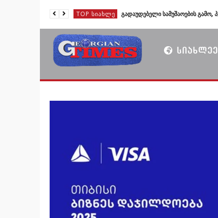
TOP ᲡᲘᲐᲮᲚᲔ
TOP ᲡᲘᲐᲮᲚᲔ
TOP ᲡᲘᲐᲮᲚᲔ
ᲡᲘᲐᲮᲚᲔᲔ
TOP ᲡᲘᲐᲮᲚᲔ