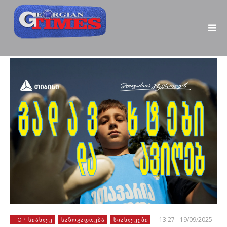
13:27 - 19/09/2025
TOP ᲡᲘᲐᲮᲚᲔ
ᲡᲐᲖᲝᲒᲐᲓᲝᲔᲑᲐ
ᲡᲘᲐᲮᲚᲔᲔᲑᲘ