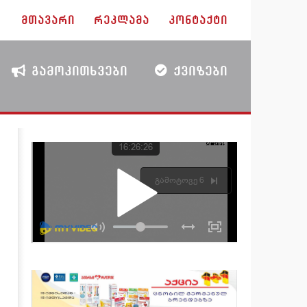
ᲛᲗᲐᲕᲐᲠᲘ
ᲠᲔᲙᲚᲐᲛᲐ
ᲙᲝᲜᲢᲐᲥᲢᲘ
ᲒᲐᲛᲝᲙᲘᲗᲮᲕᲔᲑᲘ
ᲥᲕᲘᲖᲔᲑᲘ