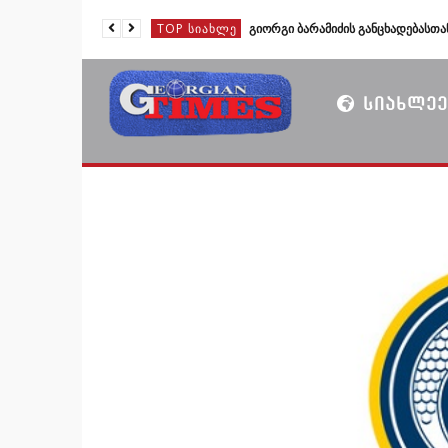
TOP ᲡᲘᲐᲮᲚᲔ
TOP ᲡᲘᲐᲮᲚᲔ
TOP ᲡᲘᲐᲮᲚᲔ
ᲡᲘᲐᲮᲚᲔᲔ
TOP ᲡᲘᲐᲮᲚᲔ