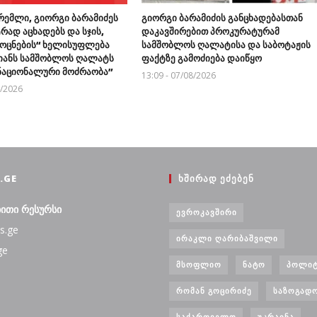
რემლი, გიორგი ბარამიძეს
გიორგი ბარამიძის განცხადებასთან
რად აცხადებს და სჯის,
დაკავშირებით პროკურატურამ
ოცნების“ ხელისუფლება
სამშობლოს ღალატისა და საბოტაჟის
მიანს სამშობლოს ღალატს
ფაქტზე გამოძიება დაიწყო
“ნაციონალური მოძრაობა”
13:09 - 07/08/2026
8/2026
.GE
ᲮᲨᲘᲠᲐᲓ ᲔᲫᲔᲑᲔᲜ
ბითი რესურსი
ᲔᲕᲠᲝᲙᲐᲕᲨᲘᲠᲘ
s.ge
ᲘᲠᲐᲙᲚᲘ ᲦᲐᲠᲘᲑᲐᲨᲕᲘᲚᲘ
ge
ᲛᲡᲝᲤᲚᲘᲝ
ᲜᲐᲢᲝ
ᲞᲝᲚᲘᲢ
ᲠᲝᲛᲐᲜ ᲒᲝᲪᲘᲠᲘᲫᲔ
ᲡᲐᲖᲝᲒᲐᲓ
ᲡᲐᲥᲐᲠᲗᲕᲔᲚᲝ
ᲣᲙᲠᲐᲘᲜᲐ