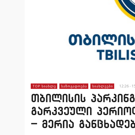
12:26 - 1
TOP ᲡᲘᲐᲮᲚᲔ
ᲡᲐᲖᲝᲒᲐᲓᲝᲔᲑᲐ
ᲡᲘᲐᲮᲚᲔᲔᲑᲘ
თბილისის პარკინგ
გარკვეული პერიო
– მერია განცხადე