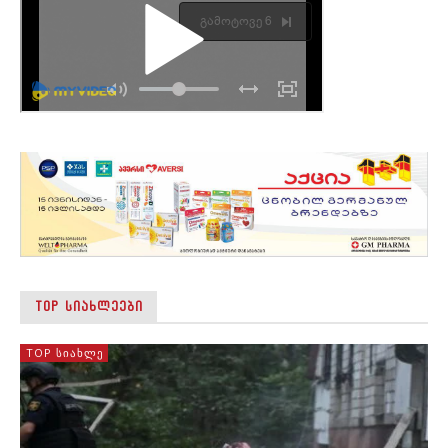
TOP ᲡᲘᲐᲮᲚᲔᲔᲑᲘ
TOP ᲡᲘᲐᲮᲚᲔ