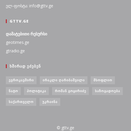
ელ-ფოსტა: info@gttv.ge
GTTV.GE
დამატებითი რესურსი
geotimes.ge
gtradio.ge
ᲮᲨᲘᲠᲐᲓ ᲔᲫᲔᲑᲔᲜ
ᲔᲕᲠᲝᲙᲐᲕᲨᲘᲠᲘ
ᲘᲠᲐᲙᲚᲘ ᲦᲐᲠᲘᲑᲐᲨᲕᲘᲚᲘ
ᲛᲡᲝᲤᲚᲘᲝ
ᲜᲐᲢᲝ
ᲞᲝᲚᲘᲢᲘᲙᲐ
ᲠᲝᲛᲐᲜ ᲒᲝᲪᲘᲠᲘᲫᲔ
ᲡᲐᲖᲝᲒᲐᲓᲝᲔᲑᲐ
ᲡᲐᲥᲐᲠᲗᲕᲔᲚᲝ
ᲣᲙᲠᲐᲘᲜᲐ
© gttv.ge