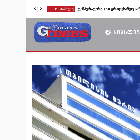
TOP ᲡᲘᲐᲮᲚᲔ
TOP ᲡᲘᲐᲮᲚᲔ
TOP ᲡᲘᲐᲮᲚᲔ
ᲡᲘᲐᲮᲚᲔᲔ
TOP ᲡᲘᲐᲮᲚᲔ