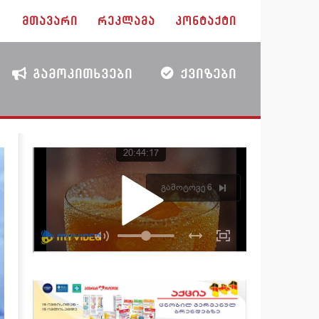
ᲛᲗᲐᲕᲐᲠᲘ
ᲠᲔᲙᲚᲐᲛᲐ
ᲙᲝᲜᲢᲐᲥᲢᲘ
ᲒᲐᲛᲝᲙᲘᲗᲮᲕᲔᲑᲘ
ᲥᲕᲘᲖᲔᲑᲘ