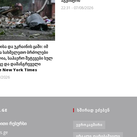
აგვისტოს
22:31 - 07/08/2026
ისა და უკრაინის ცაში: იმ
ა სახმელეთო ბრძოლები
ია, საჰაერო შეტევები სულ
ვე და დამანგრეველი
e New York Times
8/2026
.GE
ᲮᲨᲘᲠᲐᲓ ᲔᲫᲔᲑᲔᲜ
ბითი რესურსი
ᲔᲕᲠᲝᲙᲐᲕᲨᲘᲠᲘ
s.ge
ᲘᲠᲐᲙᲚᲘ ᲦᲐᲠᲘᲑᲐᲨᲕᲘᲚᲘ