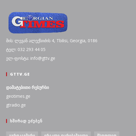
მის: ლევან ალექსიძის 4, Tbilisi, Georgia, 0186
ტელ: 032 293 44 05
ელ-ფოსტა: info@gttv.ge
GTTV.GE
დამატებითი რესურსი
geotimes.ge
gtradio.ge
ᲮᲨᲘᲠᲐᲓ ᲔᲫᲔᲑᲔᲜ
ᲔᲕᲠᲝᲙᲐᲕᲨᲘᲠᲘ
ᲘᲠᲐᲙᲚᲘ ᲦᲐᲠᲘᲑᲐᲨᲕᲘᲚᲘ
ᲛᲡᲝᲤᲚᲘᲝ