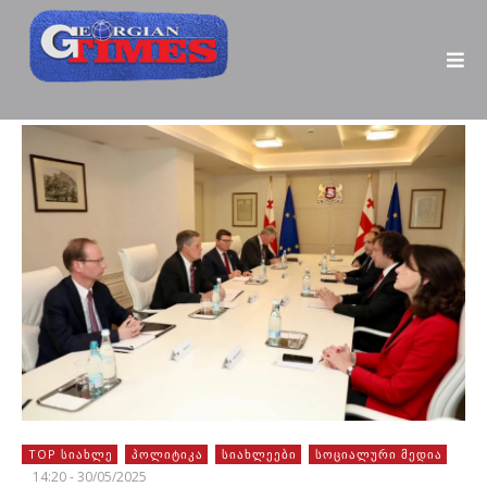
TOP ᲡᲘᲐᲮᲚᲔ
ᲞᲝᲚᲘᲢᲘᲙᲐ
ᲡᲘᲐᲮᲚᲔᲔᲑᲘ
ᲡᲝᲪᲘᲐᲚᲣᲠᲘ ᲛᲔᲓᲘᲐ
14:20 - 30/05/2025