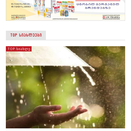
TOP ᲡᲘᲐᲮᲚᲔᲔᲑᲘ
TOP ᲡᲘᲐᲮᲚᲔ