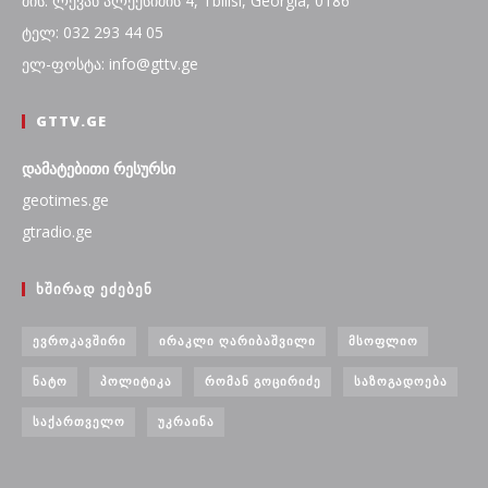
მის: ლევან ალექსიძის 4, Tbilisi, Georgia, 0186
ტელ: 032 293 44 05
ელ-ფოსტა: info@gttv.ge
GTTV.GE
დამატებითი რესურსი
geotimes.ge
gtradio.ge
ᲮᲨᲘᲠᲐᲓ ᲔᲫᲔᲑᲔᲜ
ᲔᲕᲠᲝᲙᲐᲕᲨᲘᲠᲘ
ᲘᲠᲐᲙᲚᲘ ᲦᲐᲠᲘᲑᲐᲨᲕᲘᲚᲘ
ᲛᲡᲝᲤᲚᲘᲝ
ᲜᲐᲢᲝ
ᲞᲝᲚᲘᲢᲘᲙᲐ
ᲠᲝᲛᲐᲜ ᲒᲝᲪᲘᲠᲘᲫᲔ
ᲡᲐᲖᲝᲒᲐᲓᲝᲔᲑᲐ
ᲡᲐᲥᲐᲠᲗᲕᲔᲚᲝ
ᲣᲙᲠᲐᲘᲜᲐ