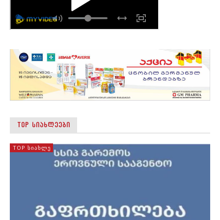
TOP ᲡᲘᲐᲮᲚᲔᲔᲑᲘ
TOP ᲡᲘᲐᲮᲚᲔ