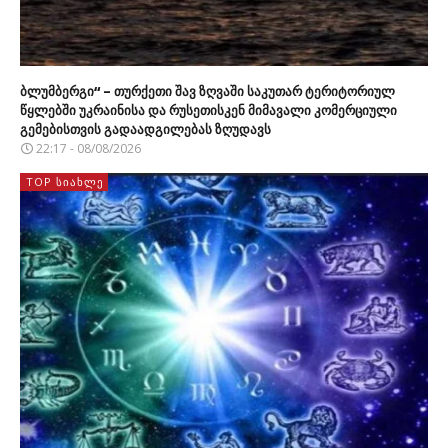
ბლუმბერგი“ – თურქეთი შავ ზღვაში საკუთარ ტერიტორიულ
წყლებში უკრაინისა და რუსეთისკენ მიმავალი კომერციული
გემებისთვის გადაადგილებას ზღუდავს
22:17 - 08/08/2026
TOP ᲡᲘᲐᲮᲚᲔ