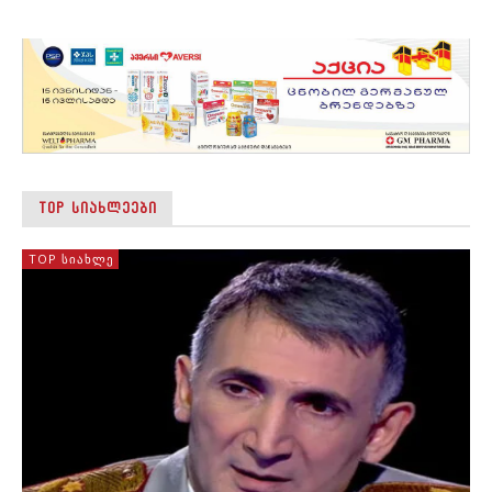
TOP ᲡᲘᲐᲮᲚᲔᲔᲑᲘ
TOP ᲡᲘᲐᲮᲚᲔ