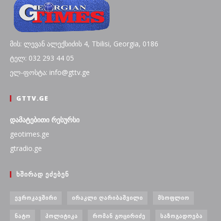
მის: ლევან ალექსიძის 4, Tbilisi, Georgia, 0186
ტელ: 032 293 44 05
ელ-ფოსტა: info@gttv.ge
GTTV.GE
დამატებითი რესურსი
geotimes.ge
gtradio.ge
ᲮᲨᲘᲠᲐᲓ ᲔᲫᲔᲑᲔᲜ
ᲔᲕᲠᲝᲙᲐᲕᲨᲘᲠᲘ
ᲘᲠᲐᲙᲚᲘ ᲦᲐᲠᲘᲑᲐᲨᲕᲘᲚᲘ
ᲛᲡᲝᲤᲚᲘᲝ
ᲜᲐᲢᲝ
ᲞᲝᲚᲘᲢᲘᲙᲐ
ᲠᲝᲛᲐᲜ ᲒᲝᲪᲘᲠᲘᲫᲔ
ᲡᲐᲖᲝᲒᲐᲓᲝᲔᲑᲐ