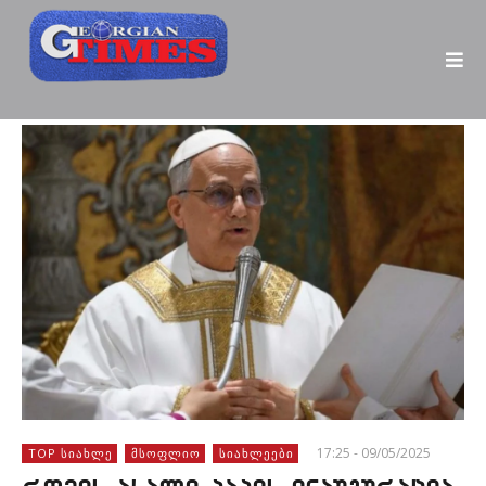
17:25 - 09/05/2025
TOP ᲡᲘᲐᲮᲚᲔ
ᲛᲡᲝᲤᲚᲘᲝ
ᲡᲘᲐᲮᲚᲔᲔᲑᲘ