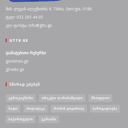
მის: ლევან ალექსიძის 4, Tbilisi, Georgia, 0186
ტელ: 032 293 44 05
ელ-ფოსტა: info@gttv.ge
GTTV.GE
დამატებითი რესურსი
geotimes.ge
gtradio.ge
ᲮᲨᲘᲠᲐᲓ ᲔᲫᲔᲑᲔᲜ
ᲔᲕᲠᲝᲙᲐᲕᲨᲘᲠᲘ
ᲘᲠᲐᲙᲚᲘ ᲦᲐᲠᲘᲑᲐᲨᲕᲘᲚᲘ
ᲛᲡᲝᲤᲚᲘᲝ
ᲜᲐᲢᲝ
ᲞᲝᲚᲘᲢᲘᲙᲐ
ᲠᲝᲛᲐᲜ ᲒᲝᲪᲘᲠᲘᲫᲔ
ᲡᲐᲖᲝᲒᲐᲓᲝᲔᲑᲐ
ᲡᲐᲥᲐᲠᲗᲕᲔᲚᲝ
ᲣᲙᲠᲐᲘᲜᲐ