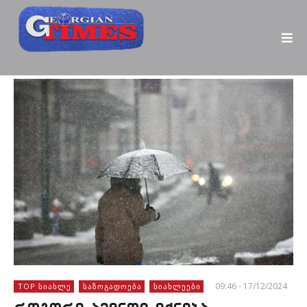
09:46 - 17/12/2024
TOP ᲡᲘᲐᲮᲚᲔ
ᲡᲐᲖᲝᲒᲐᲓᲝᲔᲑᲐ
ᲡᲘᲐᲮᲚᲔᲔᲑᲘ