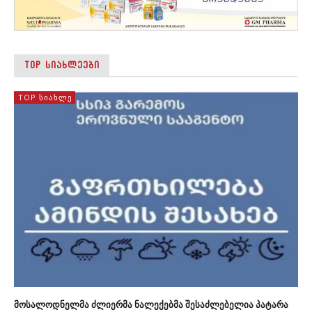
TOP ᲡᲘᲐᲮᲚᲔᲔᲑᲘ
TOP ᲡᲘᲐᲮᲚᲔ
მოსალოდნელმა ძლიერმა ნალექებმა შესაძლებელია პატარა