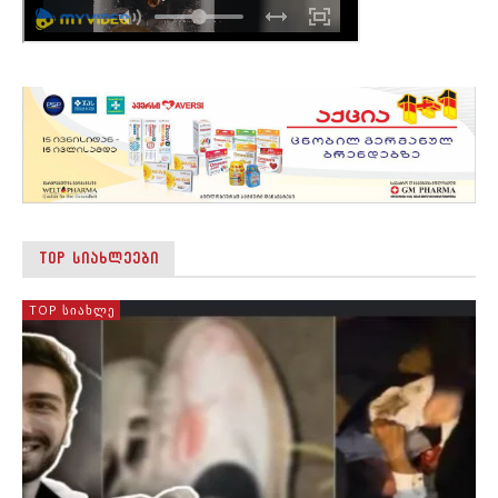
TOP ᲡᲘᲐᲮᲚᲔᲔᲑᲘ
TOP ᲡᲘᲐᲮᲚᲔ