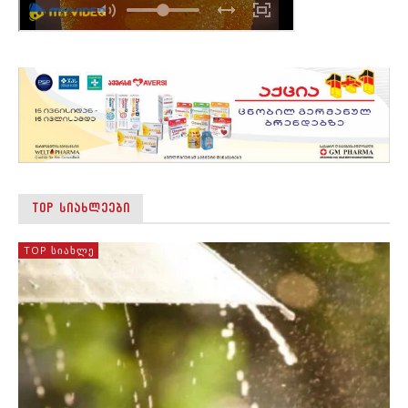
TOP ᲡᲘᲐᲮᲚᲔᲔᲑᲘ
TOP ᲡᲘᲐᲮᲚᲔ