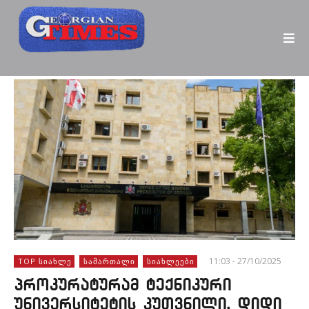
11:03 - 27/10/2025
TOP ᲡᲘᲐᲮᲚᲔ
ᲡᲐᲛᲐᲠᲗᲐᲚᲘ
ᲡᲘᲐᲮᲚᲔᲔᲑᲘ
პროკურატურამ ტექნიკური
უნივერსიტეტის კუთვნილი, დიდი