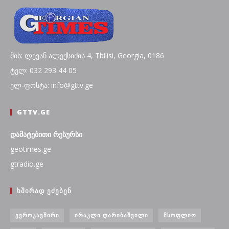
მის: ლევან ალექსიძის 4, Tbilisi, Georgia, 0186
ტელ: 032 293 44 05
ელ-ფოსტა: info@gttv.ge
GTTV.GE
დამატებითი რესურსი
geotimes.ge
gtradio.ge
ᲮᲨᲘᲠᲐᲓ ᲔᲫᲔᲑᲔᲜ
ᲔᲕᲠᲝᲙᲐᲕᲨᲘᲠᲘ
ᲘᲠᲐᲙᲚᲘ ᲦᲐᲠᲘᲑᲐᲨᲕᲘᲚᲘ
ᲛᲡᲝᲤᲚᲘᲝ