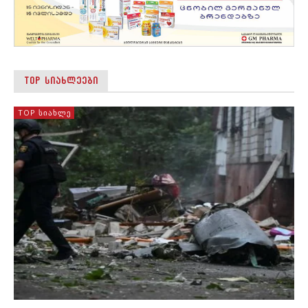
TOP ᲡᲘᲐᲮᲚᲔᲔᲑᲘ
TOP ᲡᲘᲐᲮᲚᲔ