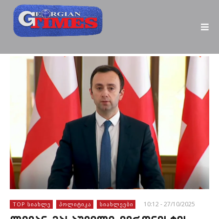
10:12 - 27/10/2025
TOP ᲡᲘᲐᲮᲚᲔ
ᲞᲝᲚᲘᲢᲘᲙᲐ
ᲡᲘᲐᲮᲚᲔᲔᲑᲘ