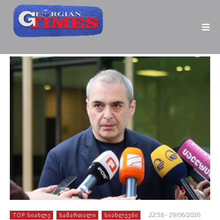
22:58 - 29/06/2026
TOP ᲡᲘᲐᲮᲚᲔ
ᲡᲐᲛᲐᲠᲗᲐᲚᲘ
ᲡᲘᲐᲮᲚᲔᲔᲑᲘ