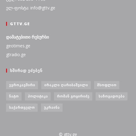
ელ-ფოსტა: info@gttv.ge
GTTV.GE
დამატებითი რესურსი
geotimes.ge
gtradio.ge
ᲮᲨᲘᲠᲐᲓ ᲔᲫᲔᲑᲔᲜ
ᲔᲕᲠᲝᲙᲐᲕᲨᲘᲠᲘ
ᲘᲠᲐᲙᲚᲘ ᲦᲐᲠᲘᲑᲐᲨᲕᲘᲚᲘ
ᲛᲡᲝᲤᲚᲘᲝ
ᲜᲐᲢᲝ
ᲞᲝᲚᲘᲢᲘᲙᲐ
ᲠᲝᲛᲐᲜ ᲒᲝᲪᲘᲠᲘᲫᲔ
ᲡᲐᲖᲝᲒᲐᲓᲝᲔᲑᲐ
ᲡᲐᲥᲐᲠᲗᲕᲔᲚᲝ
ᲣᲙᲠᲐᲘᲜᲐ
© gttv.ge