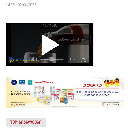
14:38 - 07/08/2026
TOP ᲡᲘᲐᲮᲚᲔᲔᲑᲘ