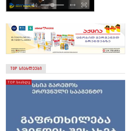
TOP ᲡᲘᲐᲮᲚᲔᲔᲑᲘ
TOP ᲡᲘᲐᲮᲚᲔ