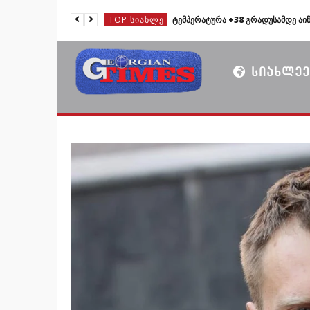
TOP ᲡᲘᲐᲮᲚᲔ
TOP ᲡᲘᲐᲮᲚᲔ
TOP ᲡᲘᲐᲮᲚᲔ
ᲡᲘᲐᲮᲚᲔᲔ
TOP ᲡᲘᲐᲮᲚᲔ