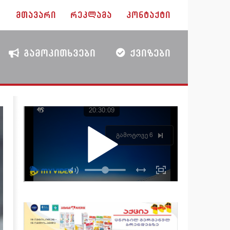
ᲛᲗᲐᲕᲐᲠᲘ
ᲠᲔᲙᲚᲐᲛᲐ
ᲙᲝᲜᲢᲐᲥᲢᲘ
ᲒᲐᲛᲝᲙᲘᲗᲮᲕᲔᲑᲘ
ᲥᲕᲘᲖᲔᲑᲘ