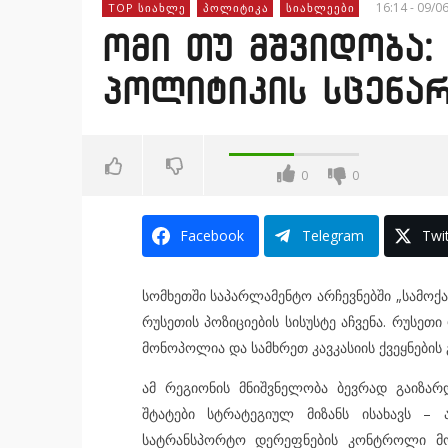
16:14 - 09/0
TOP ᲡᲘᲐᲮᲚᲔ
ᲞᲝᲚᲘᲢᲘᲙᲐ
ᲡᲘᲐᲮᲚᲔᲔᲑᲘ
ომი თუ მშვიდობა:
პოლიტიკის სცენა
0
0
Facebook
Telegram
Twit
სომხეთში საპარლამენტო არჩევნებში „სამოქა
რუსეთის პოზიციების სისუსტე აჩვენა. რუსეთ
მონოპოლია და სამხრეთ კავკასიის ქვეყნების 
ამ რეგიონის მნიშვნელობა ბევრად გაიზა
შტატები სტრატეგიულ მიზანს ისახავს –
სატრანსპორტო დერეფნების კონტროლი მო