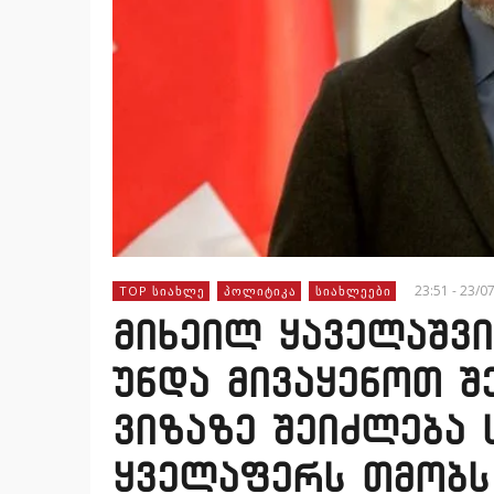
23:51 - 23/0
TOP ᲡᲘᲐᲮᲚᲔ
ᲞᲝᲚᲘᲢᲘᲙᲐ
ᲡᲘᲐᲮᲚᲔᲔᲑᲘ
მიხეილ ყაველაშვ
უნდა მივაყენოთ შ
ვიზაზე შეიძლება
ყველაფერს თმობს