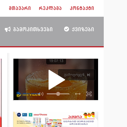
ᲛᲗᲐᲕᲐᲠᲘ
ᲠᲔᲙᲚᲐᲛᲐ
ᲙᲝᲜᲢᲐᲥᲢᲘ
ᲒᲐᲛᲝᲙᲘᲗᲮᲕᲔᲑᲘ
ᲥᲕᲘᲖᲔᲑᲘ