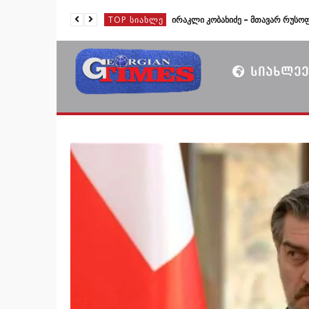
TOP ᲡᲘᲐᲮᲚᲔ
TOP ᲡᲘᲐᲮᲚᲔ
TOP ᲡᲘᲐᲮᲚᲔ
ᲡᲘᲐᲮᲚᲔᲔ
TOP ᲡᲘᲐᲮᲚᲔ