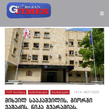
14:14 - 06/11/2025
TOP ᲡᲘᲐᲮᲚᲔ
ᲡᲐᲛᲐᲠᲗᲐᲚᲘ
ᲡᲘᲐᲮᲚᲔᲔᲑᲘ
მიხეილ სააკაშვილის, გიორგი
ვაშაძის, ნიკა გვარამიას,