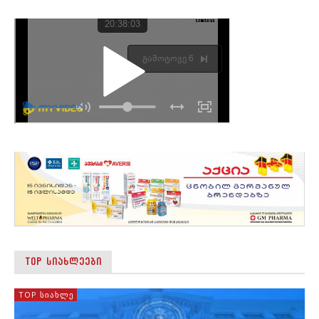
TOP ᲡᲘᲐᲮᲚᲔᲔᲑᲘ
TOP ᲡᲘᲐᲮᲚᲔ