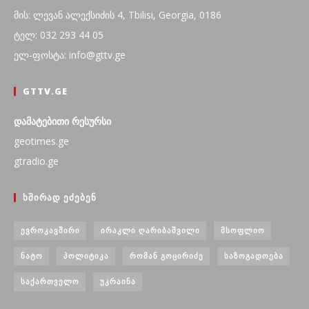
მის: ლევან ალექსიძის 4, Tbilisi, Georgia, 0186
ტელ: 032 293 44 05
ელ-ფოსტა: info@gttv.ge
GTTV.GE
დამატებითი რესურსი
geotimes.ge
gtradio.ge
ᲮᲨᲘᲠᲐᲓ ᲔᲫᲔᲑᲔᲜ
ᲔᲕᲠᲝᲙᲐᲕᲨᲘᲠᲘ
ᲘᲠᲐᲙᲚᲘ ᲦᲐᲠᲘᲑᲐᲨᲕᲘᲚᲘ
ᲛᲡᲝᲤᲚᲘᲝ
ᲜᲐᲢᲝ
ᲞᲝᲚᲘᲢᲘᲙᲐ
ᲠᲝᲛᲐᲜ ᲒᲝᲪᲘᲠᲘᲫᲔ
ᲡᲐᲖᲝᲒᲐᲓᲝᲔᲑᲐ
ᲡᲐᲥᲐᲠᲗᲕᲔᲚᲝ
ᲣᲙᲠᲐᲘᲜᲐ