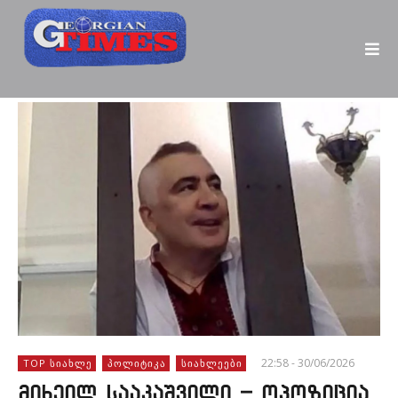
22:58 - 30/06/2026
TOP ᲡᲘᲐᲮᲚᲔ
ᲞᲝᲚᲘᲢᲘᲙᲐ
ᲡᲘᲐᲮᲚᲔᲔᲑᲘ
მიხეილ სააკაშვილი – ოპოზიცია