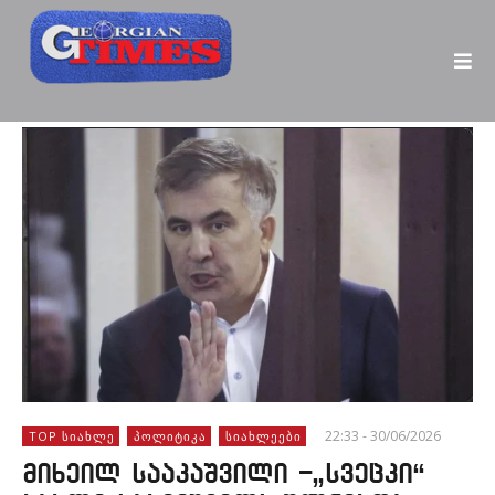
22:33 - 30/06/2026
TOP ᲡᲘᲐᲮᲚᲔ
ᲞᲝᲚᲘᲢᲘᲙᲐ
ᲡᲘᲐᲮᲚᲔᲔᲑᲘ
მიხეილ სააკაშვილი -„სვეცკი“