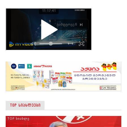
TOP ᲡᲘᲐᲮᲚᲔᲔᲑᲘ
TOP ᲡᲘᲐᲮᲚᲔ