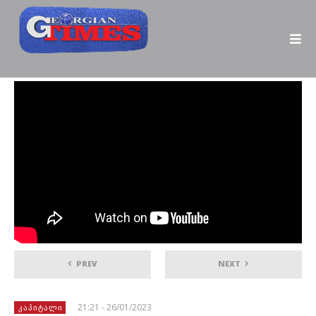
PREV
NEXT
21:21 - 26/01/2023
ᲙᲐᲞᲘᲢᲐᲚᲘ