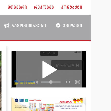
ᲛᲗᲐᲕᲐᲠᲘ
ᲠᲔᲙᲚᲐᲛᲐ
ᲙᲝᲜᲢᲐᲥᲢᲘ
ᲒᲐᲛᲝᲙᲘᲗᲮᲕᲔᲑᲘ
ᲥᲕᲘᲖᲔᲑᲘ