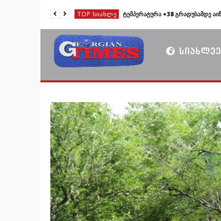
TOP ᲡᲘᲐᲮᲚᲔ
TOP ᲡᲘᲐᲮᲚᲔ
TOP ᲡᲘᲐᲮᲚᲔ
ᲡᲘᲐᲮᲚᲔᲔ
TOP ᲡᲘᲐᲮᲚᲔ