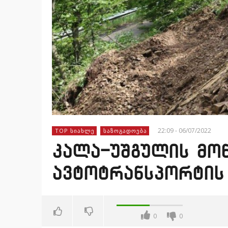
22:09 - 06/07/2022
TOP ᲡᲘᲐᲮᲚᲔ
ᲡᲐᲖᲝᲒᲐᲓᲝᲔᲑᲐ
კალა-უშგულის მო
ავტოტრანსპორტის
0
0