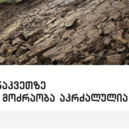
ნაკვეთზე
 მოძრაობა აკრძალულია