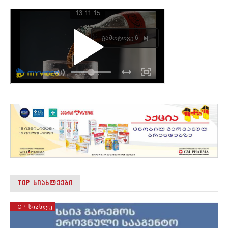
TOP ᲡᲘᲐᲮᲚᲔᲔᲑᲘ
TOP ᲡᲘᲐᲮᲚᲔ