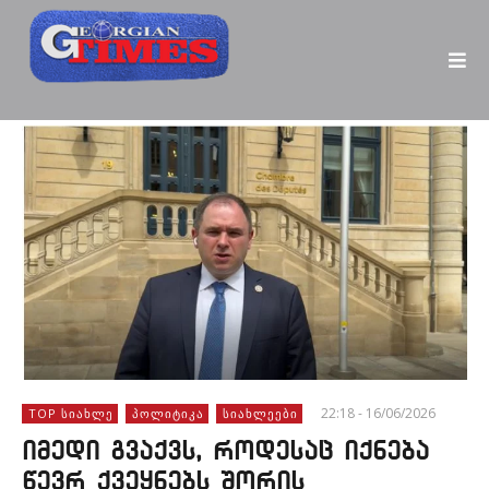
22:18 - 16/06/2026
TOP ᲡᲘᲐᲮᲚᲔ
ᲞᲝᲚᲘᲢᲘᲙᲐ
ᲡᲘᲐᲮᲚᲔᲔᲑᲘ
იმედი გვაქვს, როდესაც იქნება
წევრ ქვეყნებს შორის