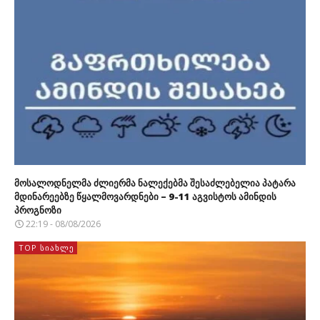
მოსალოდნელმა ძლიერმა ნალექებმა შესაძლებელია პატარა
მდინარეებზე წყალმოვარდნები – 9-11 აგვისტოს ამინდის
პროგნოზი
22:19 - 08/08/2026
TOP ᲡᲘᲐᲮᲚᲔ