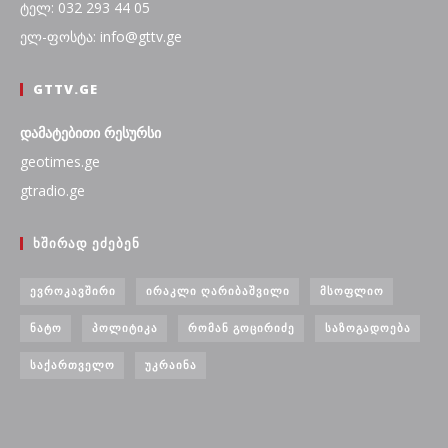
ტელ: 032 293 44 05
ელ-ფოსტა: info@gttv.ge
GTTV.GE
დამატებითი რესურსი
geotimes.ge
gtradio.ge
ᲮᲨᲘᲠᲐᲓ ᲔᲫᲔᲑᲔᲜ
ᲔᲕᲠᲝᲙᲐᲕᲨᲘᲠᲘ
ᲘᲠᲐᲙᲚᲘ ᲦᲐᲠᲘᲑᲐᲨᲕᲘᲚᲘ
ᲛᲡᲝᲤᲚᲘᲝ
ᲜᲐᲢᲝ
ᲞᲝᲚᲘᲢᲘᲙᲐ
ᲠᲝᲛᲐᲜ ᲒᲝᲪᲘᲠᲘᲫᲔ
ᲡᲐᲖᲝᲒᲐᲓᲝᲔᲑᲐ
ᲡᲐᲥᲐᲠᲗᲕᲔᲚᲝ
ᲣᲙᲠᲐᲘᲜᲐ