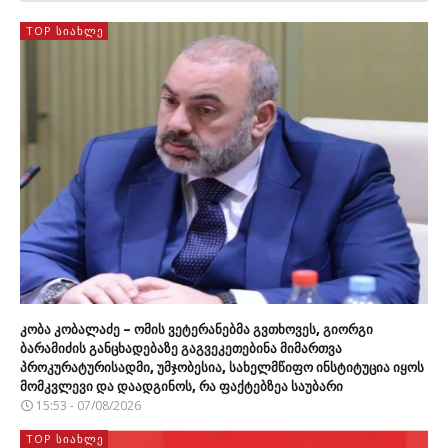
TOP ᲡᲘᲐᲮᲚᲔ
კობა კობალაძე – ომის ვეტერანებმა გვთხოვეს, გიორგი
ბარამიძის განცხადებაზე გაგვეკეთებინა მიმართვა
პროკურატურისადმი, უმჯობესია, სახელმწიფო ინსტიტუცია იყოს
მომკვლევი და დაადგინოს, რა ფაქტებზეა საუბარი
15:53 - 07/08/2026
TOP ᲡᲘᲐᲮᲚᲔ