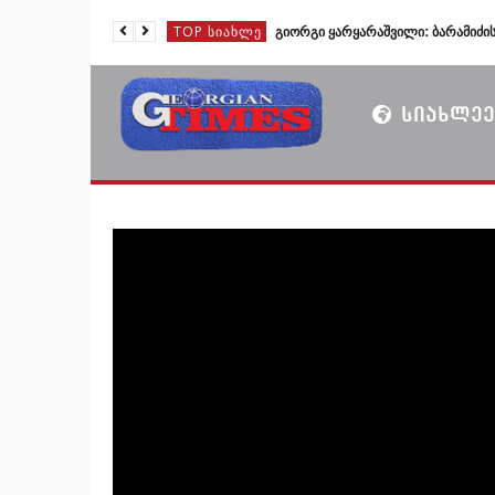
TOP ᲡᲘᲐᲮᲚᲔ
ᲡᲘᲐᲮᲚᲔᲔ