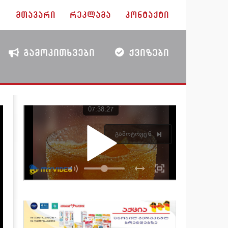
ᲛᲗᲐᲕᲐᲠᲘ
ᲠᲔᲙᲚᲐᲛᲐ
ᲙᲝᲜᲢᲐᲥᲢᲘ
ᲒᲐᲛᲝᲙᲘᲗᲮᲕᲔᲑᲘ
ᲥᲕᲘᲖᲔᲑᲘ