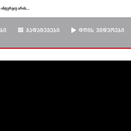
გიორგი ყარყარაშვილი: ბარამიძის ინტერვიუ არის სამარცხვინო სადაც აფხაზებს პატივით მოიხსენიებს და მათ ღირსებას
ᲑᲘ
ᲒᲐᲓᲐᲪᲔᲛᲔᲑᲘ
ᲓᲦᲘᲡ ᲕᲘᲓᲔᲝᲔᲑᲘ