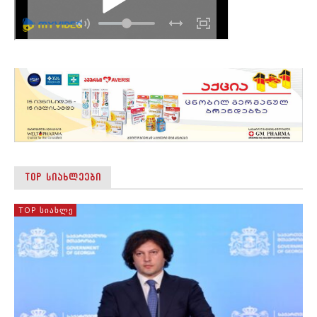
TOP ᲡᲘᲐᲮᲚᲔᲔᲑᲘ
TOP ᲡᲘᲐᲮᲚᲔ