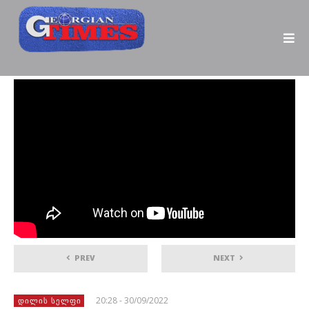
PREV
NEXT
20:28 - 30/09/2022
ᲓᲘᲚᲘᲡ ᲡᲔᲚᲤᲘ