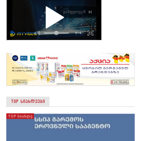
TOP ᲡᲘᲐᲮᲚᲔᲔᲑᲘ
TOP ᲡᲘᲐᲮᲚᲔ