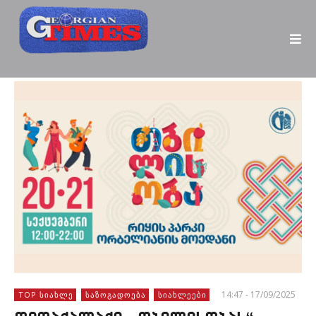
14:47 - 17/09/2025
TOP ᲡᲘᲐᲮᲚᲔ
ᲡᲐᲖᲝᲒᲐᲓᲝᲔᲑᲐ
ᲡᲘᲐᲮᲚᲔᲔᲑᲘ