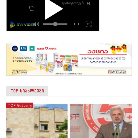
TOP ᲡᲘᲐᲮᲚᲔᲔᲑᲘ
TOP ᲡᲘᲐᲮᲚᲔ