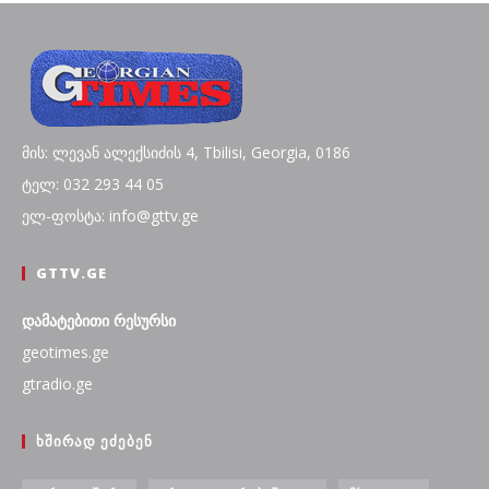
მის: ლევან ალექსიძის 4, Tbilisi, Georgia, 0186
ტელ: 032 293 44 05
ელ-ფოსტა: info@gttv.ge
GTTV.GE
დამატებითი რესურსი
geotimes.ge
gtradio.ge
ᲮᲨᲘᲠᲐᲓ ᲔᲫᲔᲑᲔᲜ