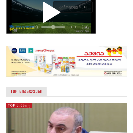
TOP ᲡᲘᲐᲮᲚᲔᲔᲑᲘ
TOP ᲡᲘᲐᲮᲚᲔ