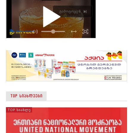
TOP ᲡᲘᲐᲮᲚᲔᲔᲑᲘ
TOP ᲡᲘᲐᲮᲚᲔ