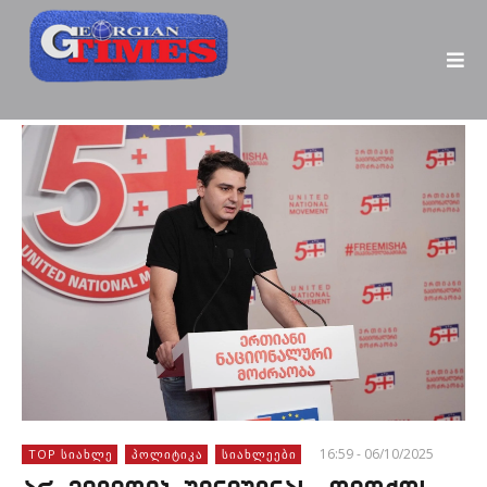
16:59 - 06/10/2025
TOP ᲡᲘᲐᲮᲚᲔ
ᲞᲝᲚᲘᲢᲘᲙᲐ
ᲡᲘᲐᲮᲚᲔᲔᲑᲘ