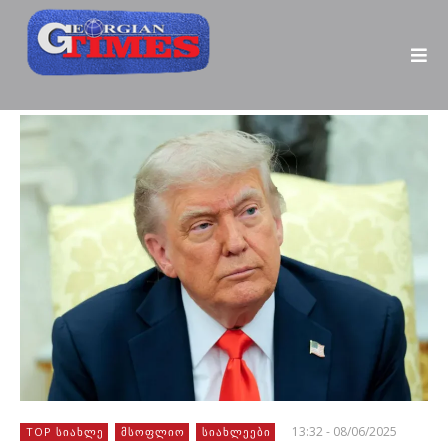
13:32 - 08/06/2025
TOP ᲡᲘᲐᲮᲚᲔ
ᲛᲡᲝᲤᲚᲘᲝ
ᲡᲘᲐᲮᲚᲔᲔᲑᲘ