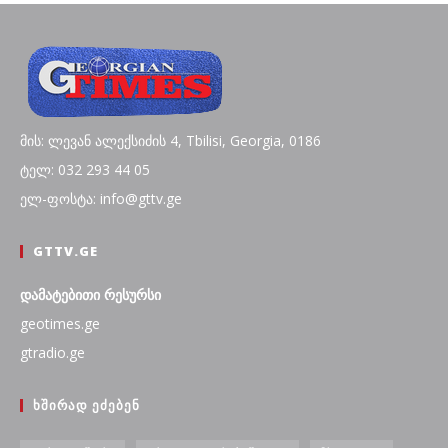
მის: ლევან ალექსიძის 4, Tbilisi, Georgia, 0186
ტელ: 032 293 44 05
ელ-ფოსტა: info@gttv.ge
GTTV.GE
დამატებითი რესურსი
geotimes.ge
gtradio.ge
ᲮᲨᲘᲠᲐᲓ ᲔᲫᲔᲑᲔᲜ