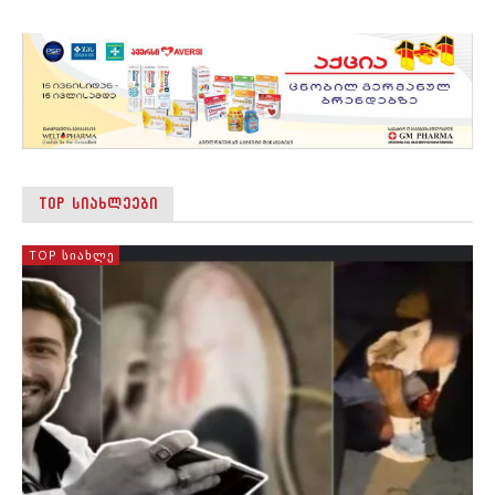
TOP ᲡᲘᲐᲮᲚᲔᲔᲑᲘ
TOP ᲡᲘᲐᲮᲚᲔ