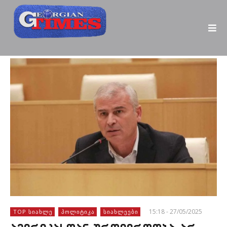
15:18 - 27/05/2025
TOP ᲡᲘᲐᲮᲚᲔ
ᲞᲝᲚᲘᲢᲘᲙᲐ
ᲡᲘᲐᲮᲚᲔᲔᲑᲘ