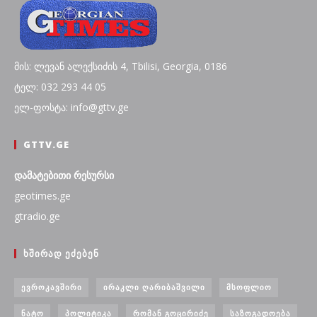
მის: ლევან ალექსიძის 4, Tbilisi, Georgia, 0186
ტელ: 032 293 44 05
ელ-ფოსტა: info@gttv.ge
GTTV.GE
დამატებითი რესურსი
geotimes.ge
gtradio.ge
ᲮᲨᲘᲠᲐᲓ ᲔᲫᲔᲑᲔᲜ
ᲔᲕᲠᲝᲙᲐᲕᲨᲘᲠᲘ
ᲘᲠᲐᲙᲚᲘ ᲦᲐᲠᲘᲑᲐᲨᲕᲘᲚᲘ
ᲛᲡᲝᲤᲚᲘᲝ
ᲜᲐᲢᲝ
ᲞᲝᲚᲘᲢᲘᲙᲐ
ᲠᲝᲛᲐᲜ ᲒᲝᲪᲘᲠᲘᲫᲔ
ᲡᲐᲖᲝᲒᲐᲓᲝᲔᲑᲐ