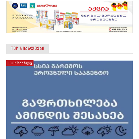
TOP ᲡᲘᲐᲮᲚᲔᲔᲑᲘ
TOP ᲡᲘᲐᲮᲚᲔ