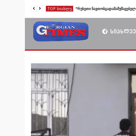
TOP ᲡᲘᲐᲮᲚᲔ
TOP ᲡᲘᲐᲮᲚᲔ
TOP ᲡᲘᲐᲮᲚᲔ
ᲡᲘᲐᲮᲚᲔᲔ
TOP ᲡᲘᲐᲮᲚᲔ