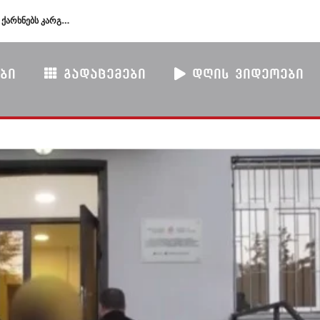
“რუსეთი ნავთობგადამამუშავებელ ქარხნებს კარგავს, ბაქოს კი ევროპაში რუსეთის ადგილზე თვალი უჭირავს”-TRT
“ომი, რომელსაც მთელი მსოფლიოს შთანთქმა შეუძლია” -The New York Times
ირაკლი კობახიძე – მთავარ რუსოფობებად დანიშნული ხოშტარია, ჯაფარიძე, მერაბიშვილი ღიად საუბრობდნენ, რომ რუსი ტურისტი, რუსული ფული იყო მათთვის სრულიად მისაღები, ახლა აქვთ განსხვავებული რიტორიკა, ეს არის საბოტაჟი
ᲑᲘ
ᲒᲐᲓᲐᲪᲔᲛᲔᲑᲘ
ᲓᲦᲘᲡ ᲕᲘᲓᲔᲝᲔᲑᲘ
გიორგი ყარყარაშვილი: ბარამიძის ინტერვიუ არის სამარცხვინო სადაც აფხაზებს პატივით მოიხსენიებს და მათ ღირსებას