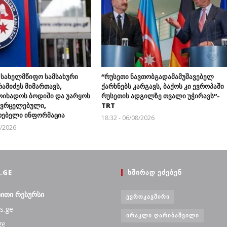
 სახელმწიფო სამსახური
“რუსეთი ნავთობგადამამუშავებელ
ამიძეს მიმართავს,
ქარხნებს კარგავს, ბაქოს კი ევროპაში
ოიხადოს ბოდიში და უარყოს
რუსეთის ადგილზე თვალი უჭირავს”-
გავრცელებული,
TRT
ებელი ინფორმაცია
18:32 - 06/08/2026
8/2026
.GE
ᲮᲨᲘᲠᲐᲓ ᲔᲫᲔᲑᲔᲜ
ბითი რესურსი
ᲔᲕᲠᲝᲙᲐᲕᲨᲘᲠᲘ
s.ge
ᲘᲠᲐᲙᲚᲘ ᲦᲐᲠᲘᲑᲐᲨᲕᲘᲚᲘ
ge