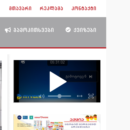
ᲛᲗᲐᲕᲐᲠᲘ
ᲠᲔᲙᲚᲐᲛᲐ
ᲙᲝᲜᲢᲐᲥᲢᲘ
ᲒᲐᲛᲝᲙᲘᲗᲮᲕᲔᲑᲘ
ᲥᲕᲘᲖᲔᲑᲘ