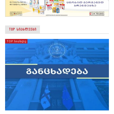
TOP ᲡᲘᲐᲮᲚᲔᲔᲑᲘ
TOP ᲡᲘᲐᲮᲚᲔ