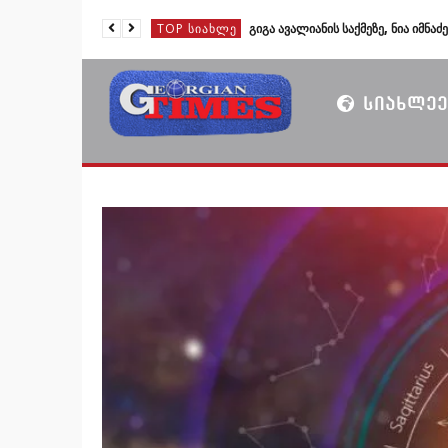
TOP ᲡᲘᲐᲮᲚᲔ
TOP ᲡᲘᲐᲮᲚᲔ
TOP ᲡᲘᲐᲮᲚᲔ
ᲡᲘᲐᲮᲚᲔᲔ
TOP ᲡᲘᲐᲮᲚᲔ