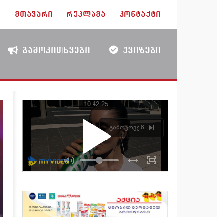
ᲛᲗᲐᲕᲐᲠᲘ
ᲠᲔᲙᲚᲐᲛᲐ
ᲙᲝᲜᲢᲐᲥᲢᲘ
ᲒᲐᲛᲝᲙᲘᲗᲮᲕᲔᲑᲘ
ᲥᲕᲘᲖᲔᲑᲘ