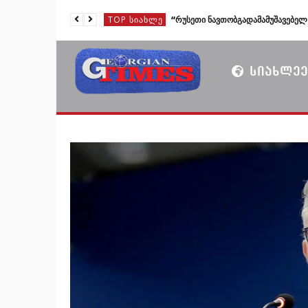
TOP ᲡᲘᲐᲮᲚᲔ
TOP ᲡᲘᲐᲮᲚᲔ
TOP ᲡᲘᲐᲮᲚᲔ
ᲡᲘᲐᲮᲚᲔᲔ
TOP ᲡᲘᲐᲮᲚᲔ