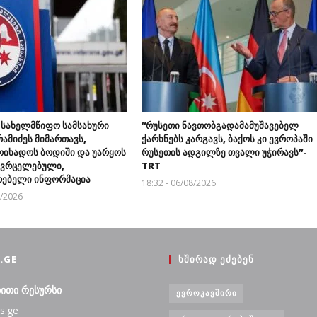
 სახელმწიფო სამსახური
“რუსეთი ნავთობგადამამუშავებელ
ამიძეს მიმართავს,
ქარხნებს კარგავს, ბაქოს კი ევროპაში
ოიხადოს ბოდიში და უარყოს
რუსეთის ადგილზე თვალი უჭირავს”-
გავრცელებული,
TRT
ებელი ინფორმაცია
18:32 - 06/08/2026
8/2026
.GE
ᲮᲨᲘᲠᲐᲓ ᲔᲫᲔᲑᲔᲜ
ბითი რესურსი
ᲔᲕᲠᲝᲙᲐᲕᲨᲘᲠᲘ
s.ge