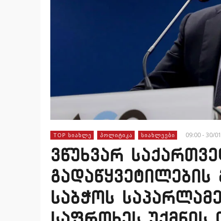
09:00 - 30/0
TOP ᲡᲘᲐᲮᲚᲔ
ᲞᲝᲚᲘᲢᲘᲙᲐ
ᲡᲘᲐᲮᲚᲔᲔᲑᲘ
ვწუხვარ საქართვ
გადაწყვეტილების 
საბჭოს საპარლამე
საფრთხეს უქმნის