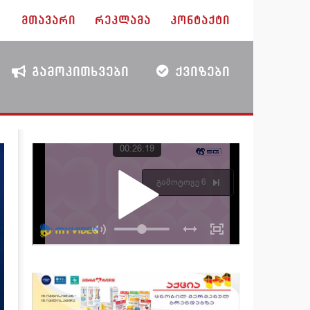
ᲛᲗᲐᲕᲐᲠᲘ
ᲠᲔᲙᲚᲐᲛᲐ
ᲙᲝᲜᲢᲐᲥᲢᲘ
ᲒᲐᲛᲝᲙᲘᲗᲮᲕᲔᲑᲘ
ᲥᲕᲘᲖᲔᲑᲘ