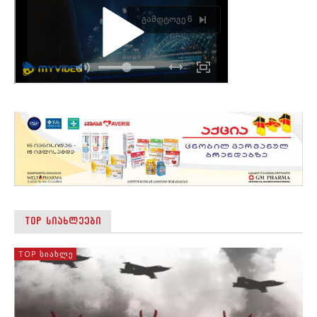
TOP ᲡᲘᲐᲮᲚᲔᲔᲑᲘ
TOP ᲡᲘᲐᲮᲚᲔ