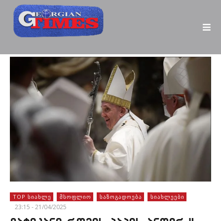
TOP ᲡᲘᲐᲮᲚᲔ
ᲛᲡᲝᲤᲚᲘᲝ
ᲡᲐᲖᲝᲒᲐᲓᲝᲔᲑᲐ
ᲡᲘᲐᲮᲚᲔᲔᲑᲘ
23:15 - 21/04/2025