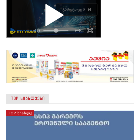
TOP ᲡᲘᲐᲮᲚᲔᲔᲑᲘ
TOP ᲡᲘᲐᲮᲚᲔ