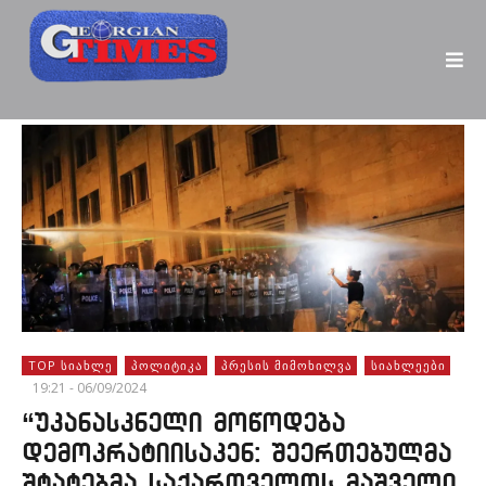
TOP ᲡᲘᲐᲮᲚᲔ
ᲞᲝᲚᲘᲢᲘᲙᲐ
ᲞᲠᲔᲡᲘᲡ ᲛᲘᲛᲝᲮᲘᲚᲕᲐ
ᲡᲘᲐᲮᲚᲔᲔᲑᲘ
19:21 - 06/09/2024
“უკანასკნელი მოწოდება
დემოკრატიისაკენ: შეერთებულმა
შტატებმა საქართველოს მაშველი