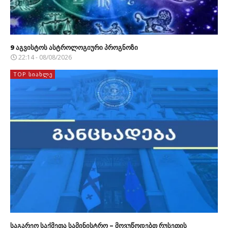
9 აგვისტოს ასტროლოგიური პროგნოზი
22:14 - 08/08/2026
TOP ᲡᲘᲐᲮᲚᲔ
საგარეო საქმეთა სამინისტრო – მოვუწოდებთ რუსეთის