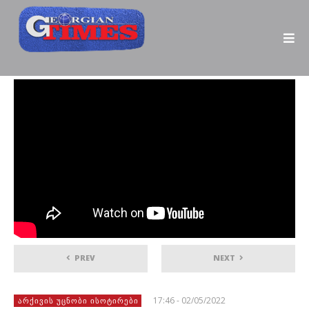
PREV
NEXT
17:46 - 02/05/2022
ᲐᲠᲥᲘᲕᲘᲡ ᲣᲪᲜᲝᲑᲘ ᲘᲡᲝᲢᲘᲠᲔᲑᲘ