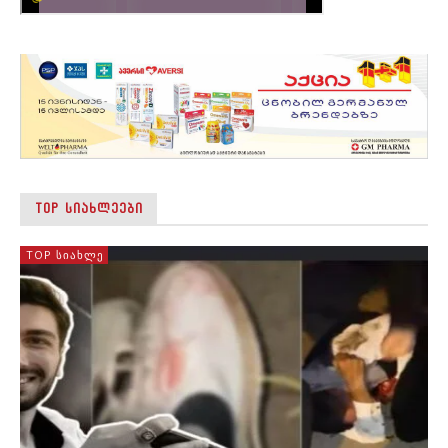
TOP ᲡᲘᲐᲮᲚᲔᲔᲑᲘ
TOP ᲡᲘᲐᲮᲚᲔ