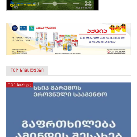
TOP ᲡᲘᲐᲮᲚᲔᲔᲑᲘ
TOP ᲡᲘᲐᲮᲚᲔ