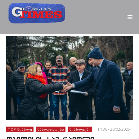
14:36 - 20/02/2025
TOP ᲡᲘᲐᲮᲚᲔ
ᲡᲐᲖᲝᲒᲐᲓᲝᲔᲑᲐ
ᲡᲘᲐᲮᲚᲔᲔᲑᲘ